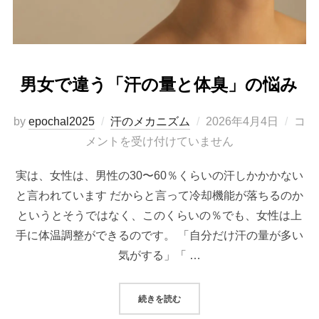
男女で違う「汗の量と体臭」の悩み
投
by
epochal2025
汗のメカニズム
2026年4月4日
コ
稿
メントを受け付けていません
日:
実は、女性は、男性の30〜60％くらいの汗しかかかない
と言われています だからと言って冷却機能が落ちるのか
というとそうではなく、このくらいの％でも、女性は上
手に体温調整ができるのです。 「自分だけ汗の量が多い
気がする」「 …
“男女で違う「汗の量と体臭」の悩み
続きを読む