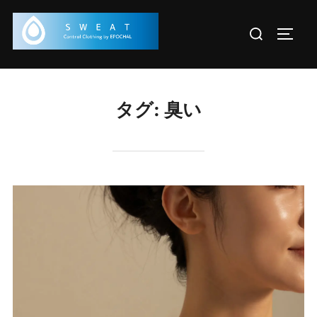
コ
検
ン
サイド
索
テ
対
ン
象:
ツ
タグ:
臭い
へ
ス
キ
ッ
プ