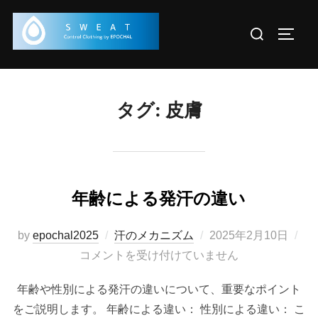
コ
検
ン
サイド
索
テ
対
ン
象:
ツ
タグ:
皮膚
へ
ス
キ
ッ
プ
年齢による発汗の違い
投
by
epochal2025
汗のメカニズム
2025年2月10日
稿
コメントを受け付けていません
日:
年齢や性別による発汗の違いについて、重要なポイント
をご説明します。 年齢による違い： 性別による違い： こ