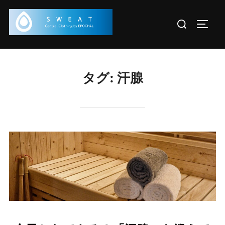
コ
検
ン
サイド
索
テ
対
ン
象:
ツ
タグ:
汗腺
へ
ス
キ
ッ
プ