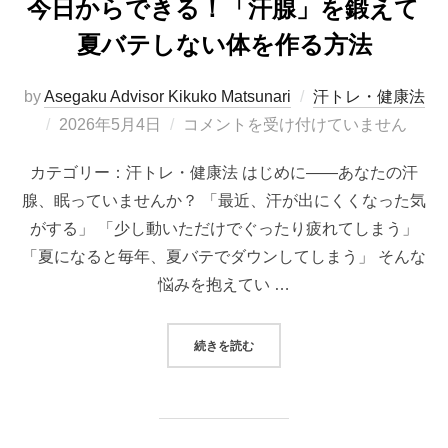
今日からできる！「汗腺」を鍛えて
夏バテしない体を作る方法
by
Asegaku Advisor Kikuko Matsunari
汗トレ・健康法
投
2026年5月4日
コメントを受け付けていません
稿
カテゴリー：汗トレ・健康法 はじめに――あなたの汗
日:
腺、眠っていませんか？ 「最近、汗が出にくくなった気
がする」 「少し動いただけでぐったり疲れてしまう」
「夏になると毎年、夏バテでダウンしてしまう」 そんな
悩みを抱えてい …
“今日からできる！「汗腺」を鍛え
続きを読む