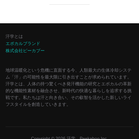
汗学とは
エポカルブランド
株式会社ピーカブー
地球温暖化という危機に直面する今、人類最大の生体冷却システ
ム「汗」の可能性を最大限に引き出すことが求められています。
汗学とは、人体の持つ驚くべき発汗機能の研究とエポカルの革新
的な機能性素材を融合させ、新時代の快適な暮らしを追求する挑
戦です。私たちは汗と向き合い、その叡智を活かした新しいライ
フスタイルを創造していきます。
Copyright © 2026 汗学 Peekaboo Inc.