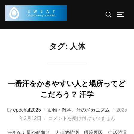
コ
検
ン
サイド
索
テ
対
ン
象:
ツ
タグ:
人体
へ
ス
キ
ッ
プ
一番汗をかきやすい人と場所ってど
こだろう？ 汗学
投
by
epochal2025
動物・雑学
、
汗のメカニズム
2025
稿
年2月12日
コメントを受け付けていません
日:
汗をかく量や傾向は、人種的特徴、環境要因、生活習慣